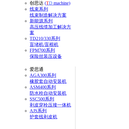
创思达
(
T
D
machine)
线束系列
线束制造解决方案
新能源系列
高压线缆加工解决方
案
TD210/330系列
盲堵机/盲棍机
FPM700系列
保险丝装压设备
爱思通
AGA300系列
橡胶套自动安装机
ASM400系列
防水栓自动安装机
SSC500系列
剥皮穿栓压接一体机
AJS系列
护套线剥皮机