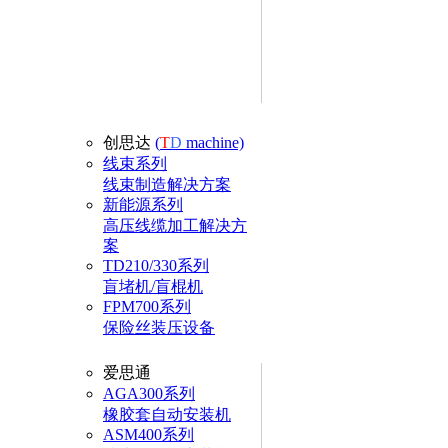
创思达
(
T
D
machine)
线束系列
线束制造解决方案
新能源系列
高压线缆加工解决方
案
TD210/330系列
盲堵机/盲棍机
FPM700系列
保险丝装压设备
爱思通
AGA300系列
橡胶套自动安装机
ASM400系列