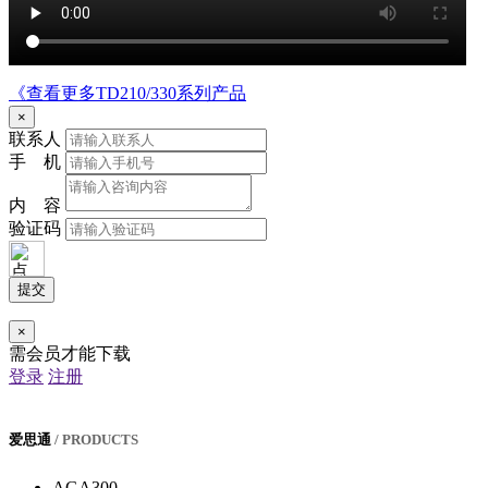
《查看更多TD210/330系列产品
×
联系人
手 机
内 容
验证码
提交
×
需会员才能下载
登录
注册
爱思通
/ PRODUCTS
AGA300