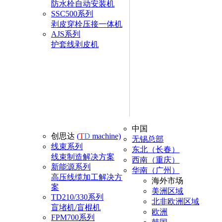
防水栓自动安装机
SSC500系列
剥皮穿栓压接一体机
AJS系列
护套线剥皮机
中国
创思达
(
T
D
machine)
无锡总部
线束系列
东北（长春）
线束制造解决方案
西南（重庆）
新能源系列
华南（广州）
高压线缆加工解决方
海外市场
案
美洲区域
TD210/330系列
北非欧洲区域
盲堵机/盲棍机
欧洲
FPM700系列