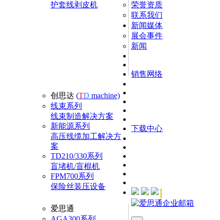
护套线剥皮机
荣誉资质
联系我们
新闻媒体
展会事件
新闻
销售网络
创思达
(
T
D
machine)
线束系列
线束制造解决方案
新能源系列
下载中心
高压线缆加工解决方
案
TD210/330系列
盲堵机/盲棍机
FPM700系列
保险丝装压设备
爱思通
AGA300系列